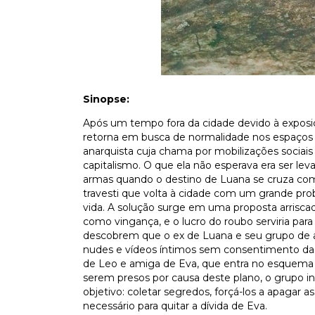
Sinopse:
Após um tempo fora da cidade devido à exposi
retorna em busca de normalidade nos espaços
anarquista cuja chama por mobilizações sociais
capitalismo. O que ela não esperava era ser le
armas quando o destino de Luana se cruza com
travesti que volta à cidade com um grande pro
vida. A solução surge em uma proposta arrisca
como vingança, e o lucro do roubo serviria par
descobrem que o ex de Luana e seu grupo d
nudes e vídeos íntimos sem consentimento das
de Leo e amiga de Eva, que entra no esquema p
serem presos por causa deste plano, o grupo in
objetivo: coletar segredos, forçá-los a apagar a
necessário para quitar a dívida de Eva.