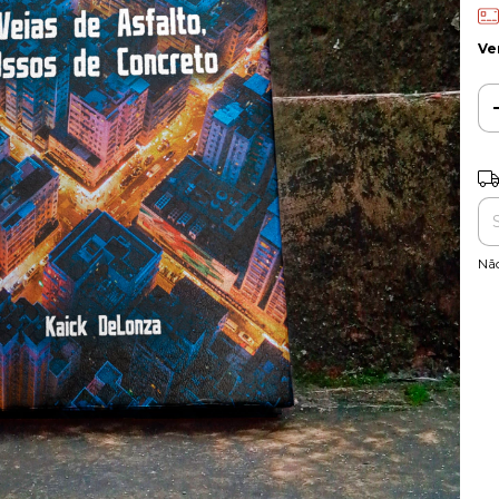
Ve
Ent
Nã