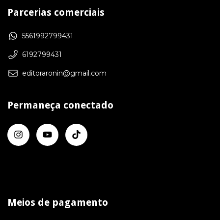
Parcerias comerciais
5561992799431
6192799431
editoraronin@gmail.com
Permaneça conectado
Meios de pagamento