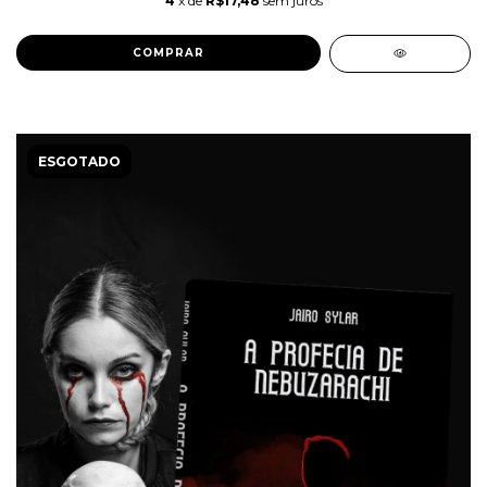
4
x de
R$17,48
sem juros
ESGOTADO